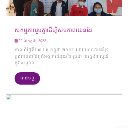
សកម្មភាពរួមគ្នាដើម្បីសមភាពយេនឌ័រ
29 ខែ​កក្កដា, 2022
កាលពីថ្ងៃទី២៣ ២៤ កក្តដា ២០២២ ដោយមានការគាំទ្រ
ក្នុងភាពជាដៃគូពីអង្គការជំនួយនៃ ប្រជា លរដ្ឋន័រវេស្សន៏
ក្នុងគម្រោង...
អានបន្ត