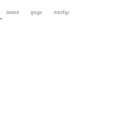
ធនធាន
ចូលរួម
ភាសាខ្មែរ