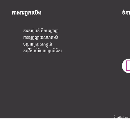
ការងារ​ពួកយើង
ទំន
ការតស៊ូមតិ និងបណ្តាញ
ការផ្សព្វផ្សាយសហគមន៍
បណ្តាញបុរសកម្ពុជា
កម្មវិធីអប់រំបែបហ្វេមមីនីស
ទំព័រដើម
|​
ទំនា