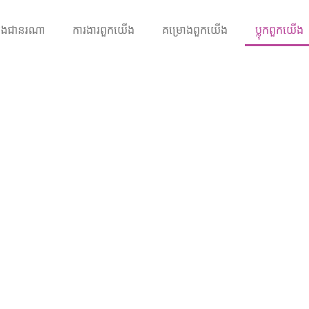
ងជានរណា
ការងារ​ពួកយើង
គម្រោងពួកយើង
ប្លុកពួកយើង