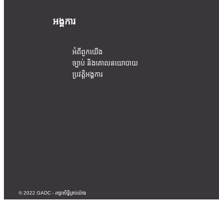
អង្គការ
អំពីពួកយើង
ច្បាប់ និងគោលនយោបាយ
ប្រវត្តិអង្គការ
© 2022 GADC - រក្សាសិទ្ធិគ្រប់យ៉ាង