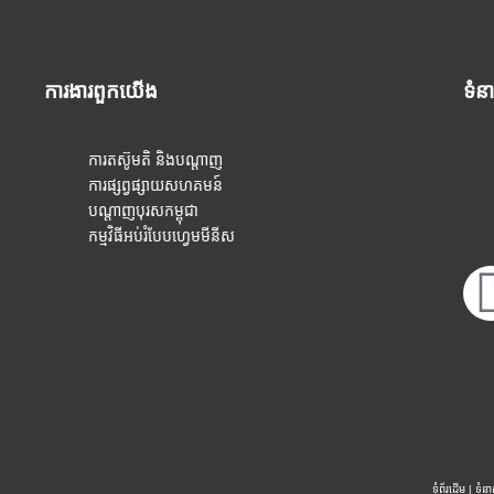
ការងារ​ពួកយើង
ទំន
ការតស៊ូមតិ និងបណ្តាញ
ការផ្សព្វផ្សាយសហគមន៍
បណ្តាញបុរសកម្ពុជា
កម្មវិធីអប់រំបែបហ្វេមមីនីស
ទំព័រដើម
|​
ទំនា