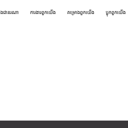
ងជានរណា
ការងារ​ពួកយើង
គម្រោងពួកយើង
ប្លុកពួកយើង