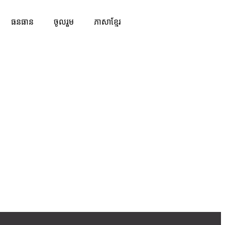
ធនធាន
ចូលរួម
ភាសាខ្មែរ