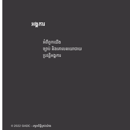
អង្គការ
អំពីពួកយើង
ច្បាប់ និងគោលនយោបាយ
ប្រវត្តិអង្គការ
© 2022 GADC - រក្សាសិទ្ធិគ្រប់យ៉ាង