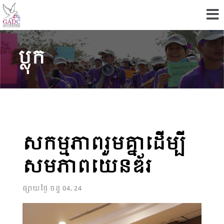
ប្លុក
សកម្មភាពរួមគ្នាដើម្បី
សមភាពយេនឌ័រ
ផ្សាយ​ថ្ងៃ ចន្ទ 04, 24