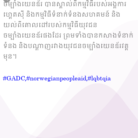
ចម្បាំងយេនឌ័រ បានស្គាល់ពីកម្មវិធីរបស់អង្គការ
ហ្គេតស៊ី និងកម្មវិធីទំនាក់ទំនងសហគមន៍ និង
យល់ពីគោលដៅរបស់កម្មវិធីយុវជន
ចម្បាំងយេនឌ័រផងដែរ ព្រមទាំងបានកសាងទំនាក់
ទំនង និងបណ្ដាញរវាងយុវជនចម្បាំងយេនឌ័រវគ្គ
មុន។
,
,
#GADC
#norwegianpeopleaid
#lqbtqia