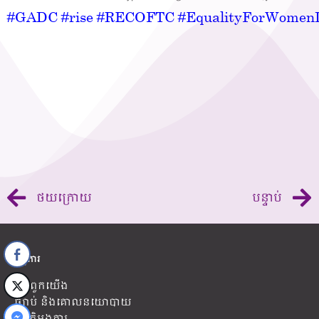
#GADC
#rise
#RECOFTC
#EqualityForWomenI
ថយក្រោយ
បន្ទាប់
អង្គការ
អំពីពួកយើង
ច្បាប់ និងគោលនយោបាយ