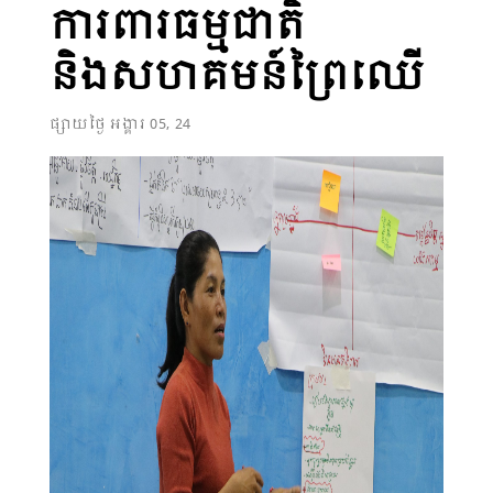
ការពារធម្មជាតិ
និងសហគមន៍ព្រៃឈើ
ផ្សាយ​ថ្ងៃ អង្គារ 05, 24