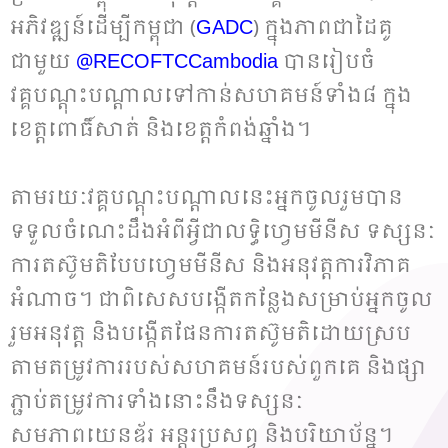
អភិវឌ្ឍន៍ដើម្បីកម្ពុជា (
GADC
) ក្នុងភាពជាដៃគូ
ជាមួយ
@RECOFTCCambodia
បានរៀបចំ
វគ្គបណ្តុះបណ្តាលទៅកាន់សហគមន៍ទាំង៨ ក្នុង
ខេត្តពោធិ៍សាត់ និងខេត្តកំពង់ឆ្នាំង។
តាមរយៈវគ្គបណ្តុះបណ្តាលនេះអ្នកចូលរួមបាន
ទទួលចំណេះដឹងអំពីអ្វីជាលទិ្ធហ្វេមមីនីស ទស្សនៈ
ការតស៊ូមតិបែបហ្វេមមីនីស និងអនុវត្តការវិភាគ
អំណាច។ ជាពិសេសបង្កើតកន្លែងសម្រាប់អ្នកចូល
រួមអនុវត្ត និងបង្កើតផែនការតស៊ូមតិដោយស្រប
តាមតម្រូវការរបស់សហគមន៍របស់ពួកគេ និងផ្សា
ភ្ជាប់តម្រូវការទាំងនោះនឹងទស្សនៈ
សមភាពយេនឌ័រ អន្តរប្រសព្វ និងបរិយាប័ន្ន។