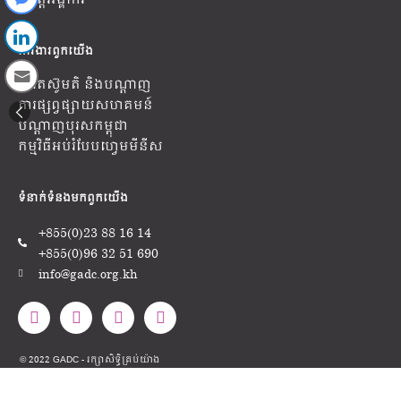
ប្រវត្តិអង្គការ
ការងារ​ពួកយើង
ការតស៊ូមតិ និងបណ្តាញ
ការផ្សព្វផ្សាយសហគមន៍
បណ្តាញបុរសកម្ពុជា
កម្មវិធីអប់រំបែបហ្វេមមីនីស
ទំនាក់ទំនងមក​ពួក​យើង
+855(0)23 88 16 14
+855(0)96 32 51 690
info@gadc.org.kh
© 2022 GADC - រក្សាសិទ្ធិគ្រប់យ៉ាង