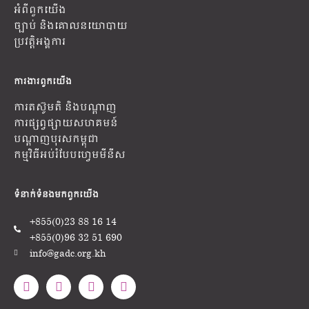
អំពីពួកយើង
ច្បាប់ និងគោលនយោបាយ
ប្រវត្តិអង្គការ
ការងារ​ពួកយើង
ការតស៊ូមតិ និងបណ្តាញ
ការផ្សព្វផ្សាយសហគមន៍
បណ្តាញបុរសកម្ពុជា
កម្មវិធីអប់រំបែបហ្វេមមីនីស
ទំនាក់ទំនងមក​ពួក​យើង
+855(0)23 88 16 14
+855(0)96 32 51 690
info@gadc.org.kh