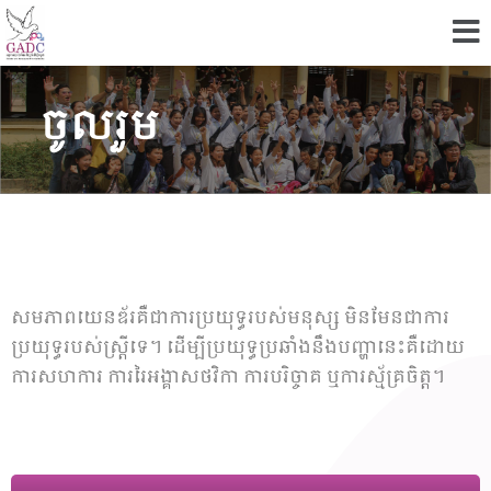
ចូលរួម
សមភាពយេនឌ័រគឺជាការប្រយុទ្ធរបស់មនុស្ស មិនមែនជាការ
ប្រយុទ្ធរបស់ស្ត្រីទេ។ ដើម្បីប្រយុទ្ធប្រឆាំងនឹងបញ្ហានេះគឺដោយ
ការសហការ ការរៃអង្គាសថវិកា ការបរិច្ចាគ ឬការស្ម័គ្រចិត្ត។